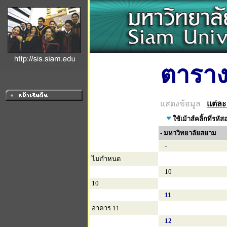
ตาราง
แสดงข้อมูล
แต่ละ
ใช้เม้าส์คลิ้กที่รหั
- มหาวิทยาลัยสยาม
-
ไม่กำหนด
10
10
11
อาคาร 11
12