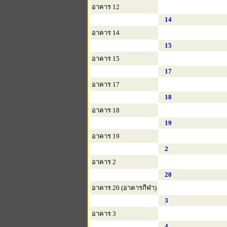
อาคาร 12
14
อาคาร 14
15
อาคาร 15
17
อาคาร 17
18
อาคาร 18
19
อาคาร 19
2
อาคาร 2
20
อาคาร 20 (อาคารกีฬา)
3
อาคาร 3
4