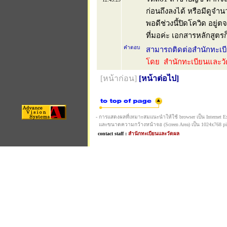
ก่อนถึงลงได้ หรือมีดูจำน
พอดีช่วงนี้ปิดโควิด อย
ที่มอค่ะ เอกสารหลักสูตร
คำตอบ
สามารถติดต่อสำนักทะเบี
โดย สำนักทะเบียนและวัดผ
[หน้าก่อน]
[หน้าต่อไป]
- การแสดงผลที่เหมาะสมแนะนำให้ใช้ browser เป็น Internet Expl
และขนาดความกว้างหน้าจอ (Screen Area) เป็น 1024x768 pi
contact staff :
สำนักทะเบียนและวัดผล