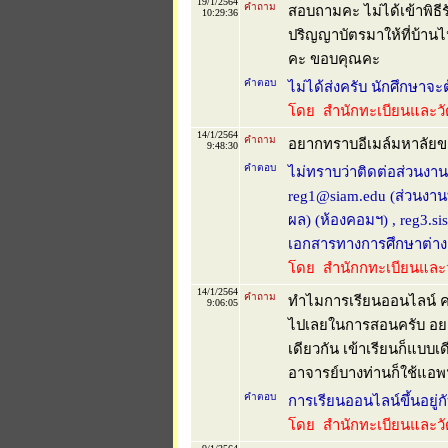
19/1/2564
คำถาม
สอบถามคะ ไม่ได้เข้าพิธ
10:29:36
ปริญญาบัตรมาให้ที่บ้านไ
คะ ขอบคุณคะ
คำตอบ
ไม่ได้ส่งครับ นักศึกษาจ
โดย สำนักทะเบียนและวัด
14/1/2564
คำถาม
อยากทราบอีเมล์มหาลัยขอ
9:48:30
คำตอบ
ไม่ทราบว่าติดต่อส่วนงา
reg1@siam.edu (ส่วนงาน
ผล) (ห้องคอมฯ) , reg3.s
เอกสารทางการศึกษาต่าง
โดย สำนักกทะเบียนและวั
14/1/2564
คำถาม
ทำไมการเรียนออนไลน์ คณ
9:06:05
ไปเลยในการสอนครับ อยาก
เดียวกัน เข้าเรียนก็แบบ
อาจารย์บางท่านก็ใช้แอพ
คำตอบ
การเรียนออนไลน์ขึ้นอยู่ก
โดย สำนักทะเบียนและวัด